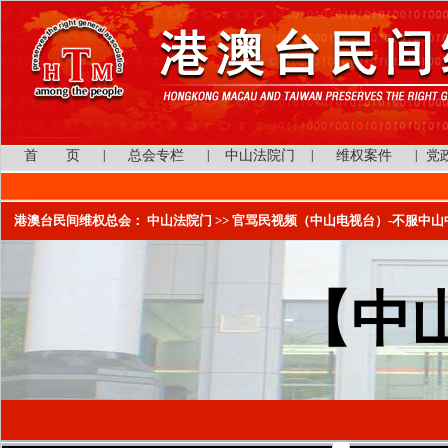
首 页
|
总会专栏
|
中山法院门
|
维权案件
|
党
港澳台民间维权总会：
中山法院门
>> 官骂民视频（中山电视台）-不服中山
【中