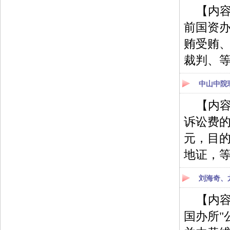
【内
前国资
贿受贿
裁判、
中山中院
【内容
诉讼费的
元，目
地证，
刘海奇、
【内容
国办所"