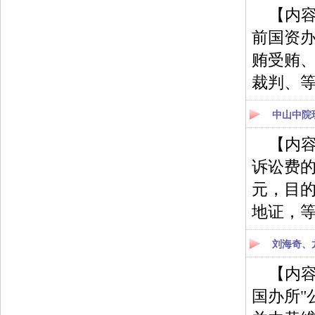
【内
前国资
贿受贿
裁判、
中山中院
【内容
诉讼费的
元，目
地证，
刘海奇、
【内容
国办所"