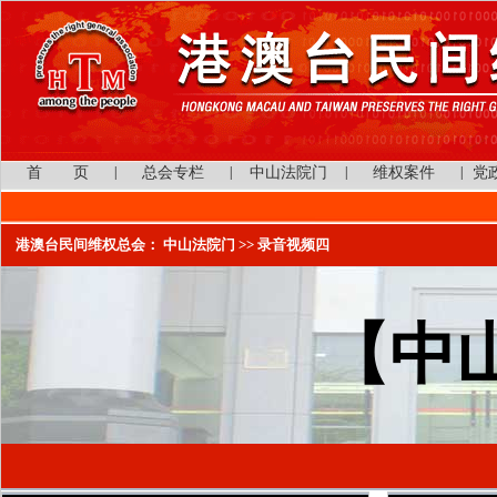
首 页
|
总会专栏
|
中山法院门
|
维权案件
|
党
港澳台民间维权总会：
中山法院门
>> 录音视频四
【中