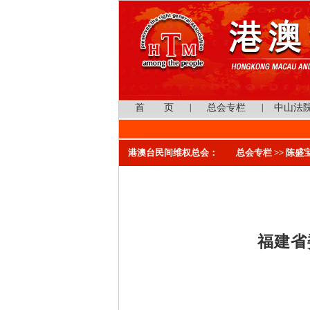
首 页
|
总会专栏
|
中山法
港澳台民间维权总会：
总会专栏
>>
陈盛
福建省